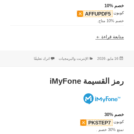
خصم %10
كوبون:
AFFUPDF5
خصم %10 متاح.
كود قسيمة UPDF
متابعة قراءة
نُشرت
التصنيفات
على كود قسيمة UPDF
16 مايو، 2026
الإنترنت والبرمجيات
اترك تعليقًا
في
رمز القسيمة iMyFone
خصم %30
كوبون:
PKSTEP7
تمتع %30 خصم .