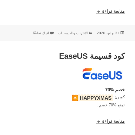
كود قسيمة Fotor
متابعة قراءة
نُشرت
التصنيفات
على كود قسيمة Fotor
31 يوليو، 2026
الإنترنت والبرمجيات
اترك تعليقًا
في
كود قسيمة EaseUS
خصم %70
كوبون:
HAPPYXMAS
تمتع %70 خصم .
كود قسيمة EaseUS
متابعة قراءة