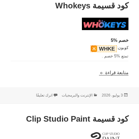
كود قسيمة Whokeys
خصم %5
كوبون:
WHKE
تمتع %5 خصم .
كود قسيمة Whokeys
متابعة قراءة
نُشرت
التصنيفات
على كود قسيمة Whokeys
3 يوليو، 2026
الإنترنت والبرمجيات
اترك تعليقًا
في
كود قسيمة Clip Studio Paint