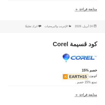
رمز القسيمة iMyFone
متابعة قراءة
نُشرت
التصنيفات
على رمز القسيمة iMyFone
24 أبريل، 2026
الإنترنت والبرمجيات
اترك تعليقًا
في
كود قسيمة Corel
خصم %15
كوبون:
EARTH15
تمتع %15 خصم .
كود قسيمة Corel
متابعة قراءة