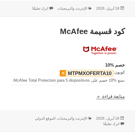
نُشرت
التصنيفات
على كود قسيمة Corel
18 أبريل، 2026
الإنترنت والبرمجيات
اترك تعليقًا
في
كود قسيمة McAfee
خصم %10
كوبون:
MTPMXOFERTA10
تمتع %10 خصم على McAfee Total Protection para 5 dispositivos.
كود قسيمة McAfee
متابعة قراءة
نُشرت
التصنيفات
18 أبريل، 2026
الإنترنت والبرمجيات
,
الموقع الدولي
في
على كود قسيمة McAfee
اترك تعليقًا