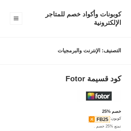
كوبونات وأكواد خصم للمتاجر
الإلكترونية
القائمة
والودجات
التصنيف:
الإنترنت والبرمجيات
كود قسيمة Fotor
خصم %25
كوبون:
FB25
تمتع %25 خصم .