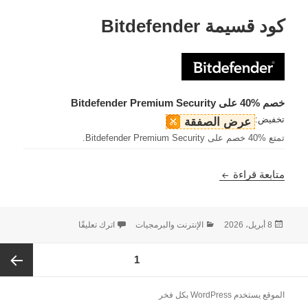
كود قسيمة Bitdefender
خصم %40 على Bitdefender Premium Security
تخفيض:
عرض الصفقة
تمتع %40 خصم على Bitdefender Premium Security.
كود قسيمة Bitdefender
متابعة قراءة
نُشرت
التصنيفات
على كود قسيمة Bitdefender
8 أبريل، 2026
الإنترنت والبرمجيات
اترك تعليقًا
في
Post
الصفحة
1
paginatio
الصفحة
الموقع يستخدم WordPress بكل فخر