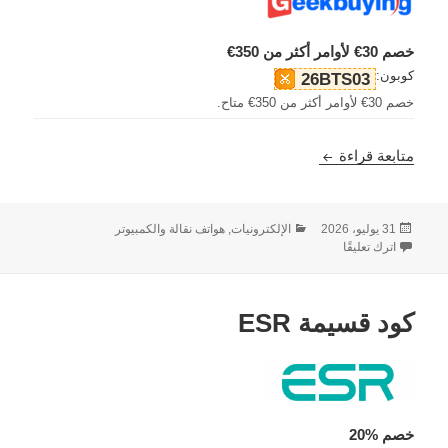
خصم 30€ لأوامر أكثر من 350€
كوبون:
26BTS03
خصم 30€ لأوامر أكثر من 350€ متاح.
رمز القسيمة GeekBuying
متابعة قراءة
نُشرت
التصنيفات
31 يوليو، 2026
الإلكترونيات, هواتف نقالة والكمبيوتر
في
على رمز القسيمة GeekBuying
اترك تعليقًا
كود قسيمة ESR
خصم %20