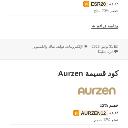
كوبون:
ESR20
خصم %20 متاح.
كود قسيمة ESR
متابعة قراءة
نُشرت
التصنيفات
31 يوليو، 2026
الإلكترونيات, هواتف نقالة والكمبيوتر
في
على كود قسيمة ESR
اترك تعليقًا
كود قسيمة Aurzen
خصم %12
كوبون:
AURZEN12
تمتع %12 خصم .