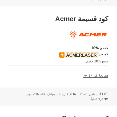
كود قسيمة Acmer
خصم %10
كوبون:
ACMERLASER
تمتع %10 خصم .
كود قسيمة Acmer
متابعة قراءة
نُشرت
التصنيفات
1 أغسطس، 2026
الإلكترونيات, هواتف نقالة والكمبيوتر
في
على كود قسيمة Acmer
اترك تعليقًا