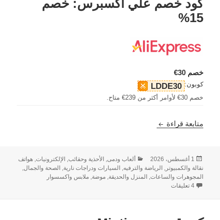
كود خصم علي اكسبرس: خصم
15%
خصم 30€
كوبون:
LDDE30
خصم 30€ لأوامر أكثر من 239€ متاح.
كود خصم علي اكسبرس: خصم 15%
متابعة قراءة
نُشرت
التصنيفات
1 أغسطس، 2026
ألعاب ودمى
,
الأحذية وحقائب
,
الإلكترونيات, هواتف
في
نقالة والكمبيوتر
,
الرياضة والترفيه
,
السيارات ودراجات نارية
,
الصحة والجمال
,
المجوهرات والساعات
,
المنزل والحديقة
,
موضة, ملابس واكسسوار
على كود خصم علي اكسبرس: خصم 154
4 تعليقات