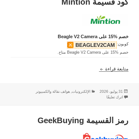
كود قسيمة Mintion
خصم %15 على Beagle V2 Camera
كوبون:
BEAGLEV2CAM
خصم %15 على Beagle V2 Camera متاح.
كود قسيمة Mintion
متابعة قراءة
نُشرت
التصنيفات
31 يوليو، 2026
الإلكترونيات, هواتف نقالة والكمبيوتر
في
على كود قسيمة Mintion
اترك تعليقًا
رمز القسيمة GeekBuying