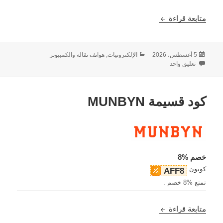
كود خصم Arzopa – خصم 10%
متابعة قراءة
نُشرت
التصنيفات
5 أغسطس، 2026
الإلكترونيات, هواتف نقالة والكمبيوتر
في
على كود خصم Arzopa – خصم 10%
تعليق واحد
كود قسيمة MUNBYN
خصم %8
كوبون:
AFF8
تمتع %8 خصم .
كود قسيمة MUNBYN
متابعة قراءة