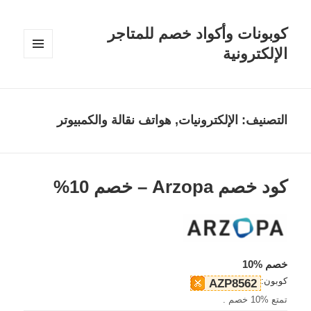
كوبونات وأكواد خصم للمتاجر
الإلكترونية
القائمة
والودجات
التصنيف:
الإلكترونيات, هواتف نقالة والكمبيوتر
كود خصم Arzopa – خصم 10%
خصم %10
كوبون:
AZP8562
تمتع %10 خصم .