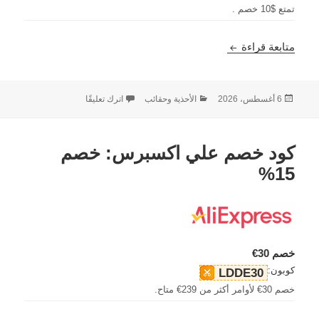
تمتع $10 خصم .
كود خصم UIN Footwear – خصم 10 دولارات
متابعة قراءة
نُشرت
التصنيفات
على كود خصم UIN Footwear – خصم 10 دولارات
6 أغسطس، 2026
الأحذية وحقائب
اترك تعليقًا
في
كود خصم علي اكسبرس: خصم
15%
خصم 30€
كوبون:
LDDE30
خصم 30€ لأوامر أكثر من 239€ متاح.