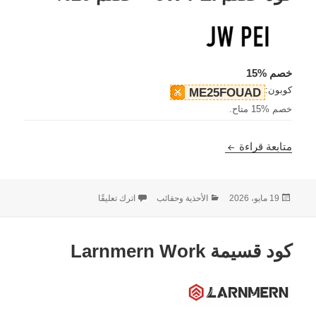
خصم %15
كوبون:
ME25FOUAD
خصم %15 متاح.
كود خصم JW PEI – خصم 20%
متابعة قراءة
نُشرت
التصنيفات
على كود خصم JW PEI – خصم 20%
19 مايو، 2026
الأحذية وحقائب
اترك تعليقًا
في
كود قسيمة Larnmern Work