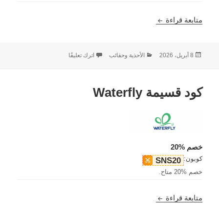
كود قسيمة Jeff Wan
متابعة قراءة
نُشرت
التصنيفات
على كود قسيمة Jeff Wan
8 أبريل، 2026
الأحذية وحقائب
اترك تعليقًا
في
كود قسيمة Waterfly
خصم %20
كوبون:
SNS20
خصم %20 متاح.
كود قسيمة Waterfly
متابعة قراءة