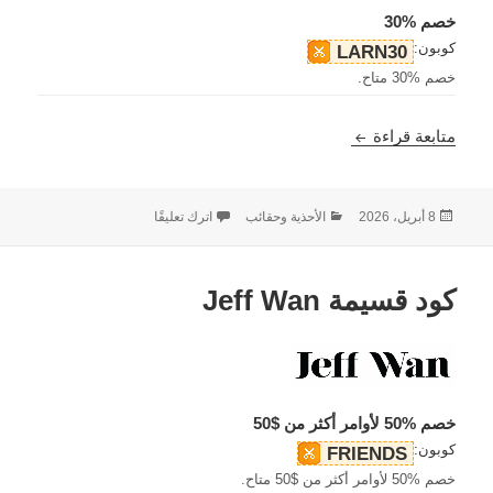
خصم %30
كوبون:
LARN30
خصم %30 متاح.
كود قسيمة Larnmern Work
متابعة قراءة
نُشرت
التصنيفات
على كود قسيمة Larnmern Work
8 أبريل، 2026
الأحذية وحقائب
اترك تعليقًا
في
كود قسيمة Jeff Wan
خصم %50 لأوامر أكثر من $50
كوبون:
FRIENDS
خصم %50 لأوامر أكثر من $50 متاح.