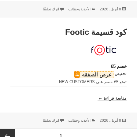
نُشرت
التصنيفات
على كود قسيمة Waterfly
8 أبريل، 2026
الأحذية وحقائب
اترك تعليقًا
في
كود قسيمة Footic
خصم 5€
تخفيض:
عرض الصفقة
تمتع 5€ خصم على NEW CUSTOMERS.
كود قسيمة Footic
متابعة قراءة
نُشرت
التصنيفات
على كود قسيمة Footic
8 أبريل، 2026
الأحذية وحقائب
اترك تعليقًا
في
Post
الصفحة
1