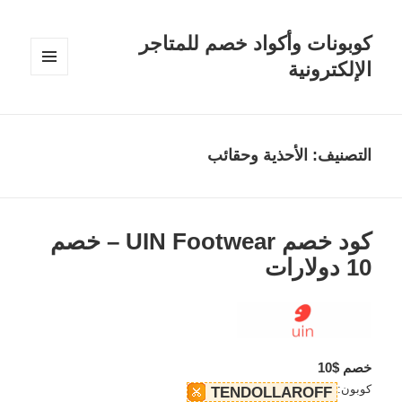
كوبونات وأكواد خصم للمتاجر
الإلكترونية
القائمة
والودجات
التصنيف:
الأحذية وحقائب
كود خصم UIN Footwear – خصم
10 دولارات
خصم $10
كوبون:
TENDOLLAROFF