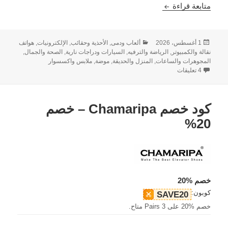
كود خصم علي اكسبرس: خصم 15%
متابعة قراءة
نُشرت
التصنيفات
1 أغسطس، 2026
ألعاب ودمى
,
الأحذية وحقائب
,
الإلكترونيات, هواتف
في
نقالة والكمبيوتر
,
الرياضة والترفيه
,
السيارات ودراجات نارية
,
الصحة والجمال
,
المجوهرات والساعات
,
المنزل والحديقة
,
موضة, ملابس واكسسوار
على كود خصم علي اكسبرس: خصم 154
4 تعليقات
كود خصم Chamaripa – خصم
20%
خصم %20
كوبون:
SAVE20
خصم %20 على 3 Pairs متاح.