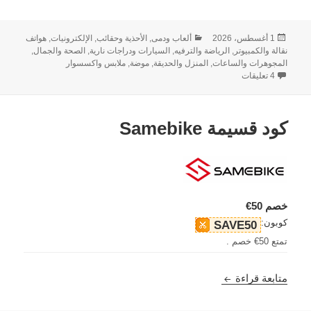
نُشرت
التصنيفات
1 أغسطس، 2026
ألعاب ودمى
,
الأحذية وحقائب
,
الإلكترونيات, هواتف
في
نقالة والكمبيوتر
,
الرياضة والترفيه
,
السيارات ودراجات نارية
,
الصحة والجمال
,
المجوهرات والساعات
,
المنزل والحديقة
,
موضة, ملابس واكسسوار
على كود خصم علي اكسبرس: خصم 154
4 تعليقات
كود قسيمة Samebike
خصم 50€
كوبون:
SAVE50
تمتع 50€ خصم .
كود قسيمة Samebike
متابعة قراءة