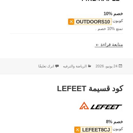
خصم %10
كوبون:
OUTDOORS10
تمتع %10 خصم .
كود قسيمة Fire Maple
متابعة قراءة
نُشرت
التصنيفات
على كود قسيمة Fire Maple
24 يونيو، 2026
الرياضة والترفيه
اترك تعليقًا
في
كود قسيمة LEFEET
خصم %8
كوبون:
LEFEET8CJ