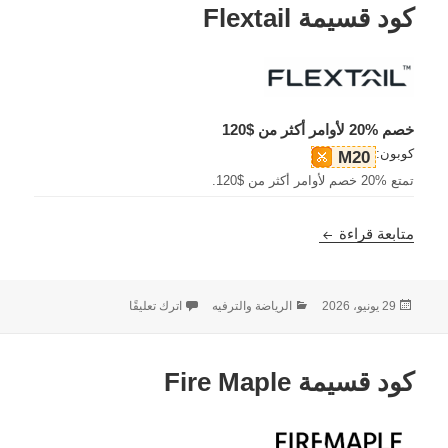
كود قسيمة Flextail
خصم %20 لأوامر أكثر من $120
كوبون:
M20
تمتع %20 خصم لأوامر أكثر من $120.
كود قسيمة Flextail
متابعة قراءة
نُشرت
التصنيفات
على كود قسيمة Flextail
29 يونيو، 2026
الرياضة والترفيه
اترك تعليقًا
في
كود قسيمة Fire Maple