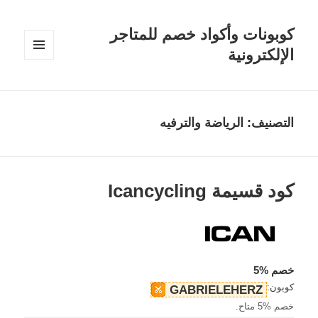
كوبونات وأكواد خصم للمتاجر
الإلكترونية
القائمة
والودجات
التصنيف:
الرياضة والترفيه
كود قسيمة Icancycling
خصم %5
كوبون:
GABRIELEHERZ
خصم %5 متاح.