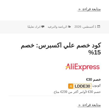
كود قسيمة Icancycling
متابعة قراءة
نُشرت
التصنيفات
على كود قسيمة Icancycling
1 أغسطس، 2026
الرياضة والترفيه
اترك تعليقًا
في
كود خصم علي اكسبرس: خصم
15%
خصم 30€
كوبون:
LDDE30
خصم 30€ لأوامر أكثر من 239€ متاح.
كود خصم علي اكسبرس: خصم 15%
متابعة قراءة