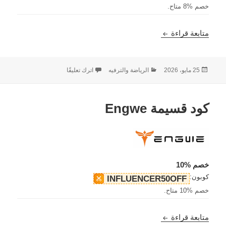
خصم %8 متاح.
كود قسيمة LEFEET
متابعة قراءة
نُشرت
التصنيفات
على كود قسيمة LEFEET
25 مايو، 2026
الرياضة والترفيه
اترك تعليقًا
في
كود قسيمة Engwe
خصم %10
كوبون:
INFLUENCER50OFF
خصم %10 متاح.
كود قسيمة Engwe
متابعة قراءة