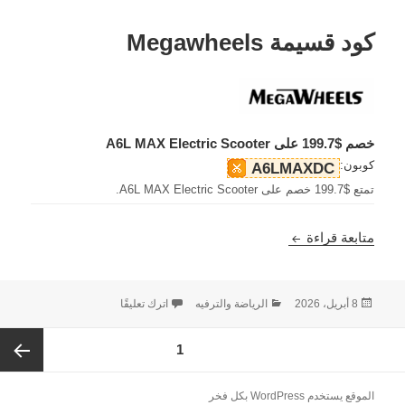
كود قسيمة Megawheels
خصم $199.7 على A6L MAX Electric Scooter
كوبون:
A6LMAXDC
تمتع $199.7 خصم على A6L MAX Electric Scooter.
كود قسيمة Megawheels
متابعة قراءة
نُشرت
التصنيفات
على كود قسيمة Megawheels
8 أبريل، 2026
الرياضة والترفيه
اترك تعليقًا
في
Post
الصفحة
1
paginatio
الصفحة
الموقع يستخدم WordPress بكل فخر