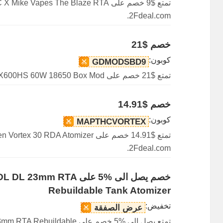
2Fdeal.com.
خصم $21
كوبون:
GDMODSBD9
تمتع $21 خصم على GDMODS BD9 SX600HS 60W 18650 Box Mod.
خصم $14.91
كوبون:
MAPTHCVORTEX
2Fdeal.com.
خصم يصل الى %5 على TA
Rebuildable Tank Atomizer
تخفيض:
عرض الصفقة
تمتع يصل الى %5 خصم على able