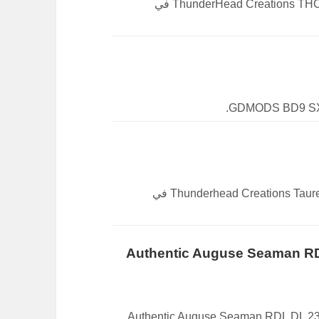
تمتع $9 خصم على ThunderHead Creations THC X Mike Vapes The Blaze RTA في
تمتع $14.91 خصم على Thunderhead Creations Tauren Vortex 30 RDA Atomizer في
Authentic Auguse Seaman RDL DL 23mm R
Authentic Auguse Seaman RDL DL 23mm RTA Rebuild