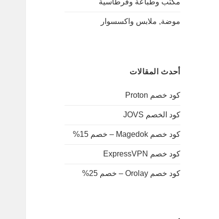
مكتب وطباعة وقرطاسية
موضة, ملابس واكسسوار
أحدث المقالات
كود خصم Proton
كود الخصم JOVS
كود خصم Magedok – خصم 15%
كود خصم ExpressVPN
كود خصم Orolay – خصم 25%