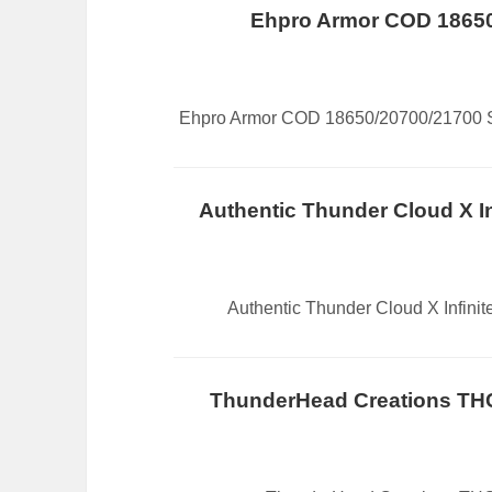
Ehpro Armor COD 18650/2070
Ehpro Armor COD 18650/20700/21700 Semi-Mech Mecha
Authentic Thunder Cloud X Infinite M
Authentic Thunder Cloud X Infinite Modz Hyp
ThunderHead Creations THC X Mik