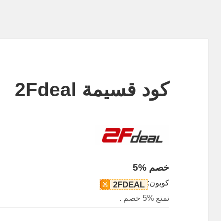
كود قسيمة 2Fdeal
خصم %5
كوبون:
2FDEAL
تمتع %5 خصم .