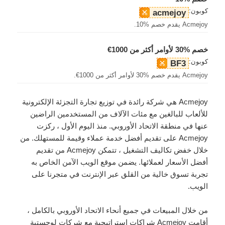
كوبون:
acmejoy
Acmejoy يقدم خصم %10.
خصم %30 لأوامر أكثر من 1000€
كوبون:
BF3
Acmejoy يقدم خصم %30 لأوامر أكثر من 1000€.
Acmejoy هي شركة رائدة في توزيع تجارة التجزئة الإلكترونية
للألعاب للبالغين مع مئات الآلاف من المستخدمين الراضين
عنها في منطقة الاتحاد الأوروبي. منذ اليوم الأول ، ركزت
Acmejoy على تقديم أفضل خدمة عملاء وقيمة للمستهلك. من
خلال خفض تكاليف التشغيل ، تتمكن Acmejoy من تقديم
أفضل الأسعار لعملائها. يضمن موقع الويب الآمن الخاص به
تجربة تسوق خالية من القلق عبر الإنترنت في متجرنا على
الويب.
من خلال المبيعات في جميع أنحاء الاتحاد الأوروبي بالكامل ،
أقامت Acmejoy شراكات إستراتيجية مع شركات لوجستية