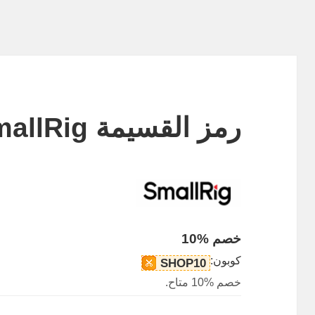
رمز القسيمة SmallRig
خصم %10
كوبون:
SHOP10
خصم %10 متاح.