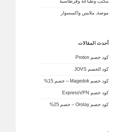
مكتب وطباعة وقرطاسية
موضة, ملابس واكسسوار
أحدث المقالات
كود خصم Proton
كود الخصم JOVS
كود خصم Magedok – خصم 15%
كود خصم ExpressVPN
كود خصم Orolay – خصم 25%