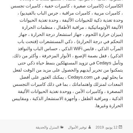
الكاميرات (كاميرات صغيرة ، كاميرات خفية ، كاميرات تجسس
، كاميرات مربية ، كاميرات مراقبة ، جرس الباب بالفيديو) ،
وحدة تغذية ذكية للحيوانات الأليفة ، وحدة تغذية الحيوانات
الأليفة الأوتوماتيكية ، مراقبة الأطفال ، منظمات الحرارة
(ميزان حرارة اللحوم ، جهاز استشعار درجة الحرارة ، جهاز
التحكم في درجة الحرارة) ، ذكي المستشعرات (فتحت باب
المرآب الذكي ، قابس WiFi الذكي ، حساس الباب والنوافذ
الذكي) ، قفل بصمة الإصبع ، الأنوار المزخرفة ، وأكثر من ذلك.
وتأمل Cedays في تزويد المستهلكين بنمط حياة ذكي حتى
يتمكنوا من تحرير أيديهم والحصول على مزيد من الوقت لفعل
ما يحلو لهم. في Cedays.com ، يمكنك العثور على أفضل
المعدات لمنزلك واهتماماتك ، بما في ذلك كاميرات التجسس
المصغرة ، وكاميرات الأمن ، ووحدة تغذية الحيوانات الأليفة
الذكية ، ومراقبة الطفل ، وأجهزة الاستشعار الذكية ، ومقاييس
الحرارة وغيرها.
نُشرت
الكاتب
التصنيفات
12 يونيو، 2019
توفير الأموال
المنزل والحديقة
في