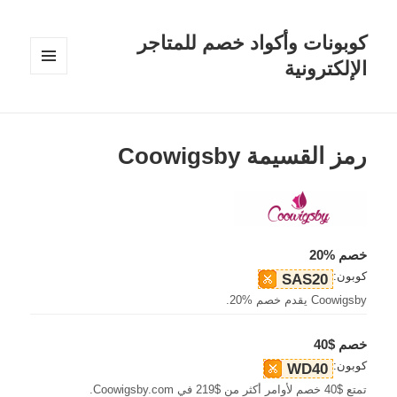
كوبونات وأكواد خصم للمتاجر
الإلكترونية
القائمة
والودجات
رمز القسيمة Coowigsby
خصم %20
كوبون:
SAS20
Coowigsby يقدم خصم %20.
خصم $40
كوبون:
WD40
تمتع $40 خصم لأوامر أكثر من $219 في Coowigsby.com.