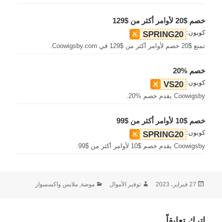
خصم $20 لأوامر أكثر من $129
كوبون:
SPRING20
تمتع $20 خصم لأوامر أكثر من $129 في Coowigsby.com.
خصم %20
كوبون:
VS20
Coowigsby يقدم خصم %20.
خصم $10 لأوامر أكثر من $99
كوبون:
SPRING20
Coowigsby يقدم خصم $10 لأوامر أكثر من $99.
نُشرت
الكاتب
التصنيفات
27 فبراير، 2023
توفير الأموال
موضة, ملابس واكسسوار
في
اترك تعليقاً