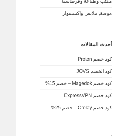
مكتب وطباعة وقرطاسية
موضة, ملابس واكسسوار
أحدث المقالات
كود خصم Proton
كود الخصم JOVS
كود خصم Magedok – خصم 15%
كود خصم ExpressVPN
كود خصم Orolay – خصم 25%