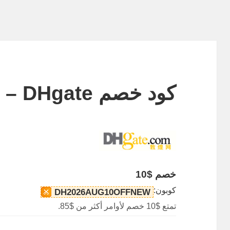
كود خصم DHgate – خصم 50 دولارًا
خصم $10
كوبون:
DH2026AUG10OFFNEW
تمتع $10 خصم لأوامر أكثر من $85.