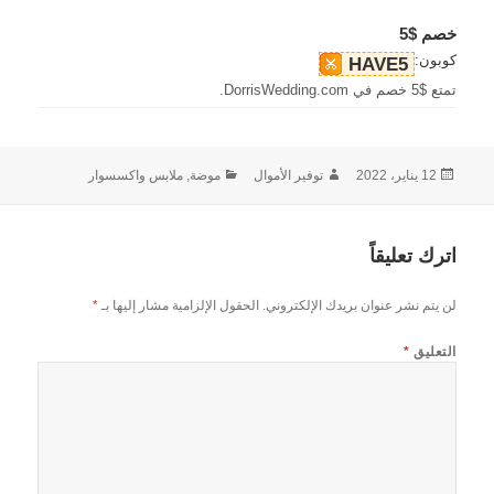
خصم $5
كوبون:
HAVE5
تمتع $5 خصم في DorrisWedding.com.
نُشرت
الكاتب
التصنيفات
12 يناير، 2022
توفير الأموال
موضة, ملابس واكسسوار
في
اترك تعليقاً
لن يتم نشر عنوان بريدك الإلكتروني.
الحقول الإلزامية مشار إليها بـ
*
التعليق
*