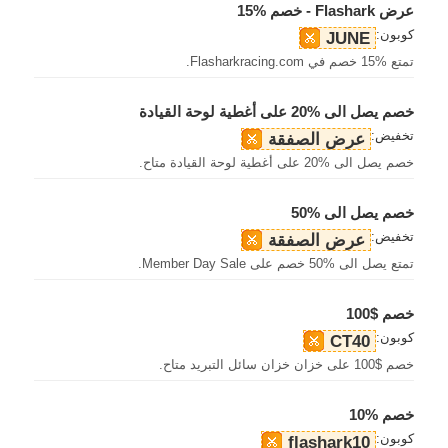
عرض Flashark - خصم %15
كوبون:
JUNE
تمتع %15 خصم في Flasharkracing.com.
خصم يصل الى %20 على أغطية لوحة القيادة
تخفيض:
عرض الصفقة
خصم يصل الى %20 على أغطية لوحة القيادة متاح.
خصم يصل الى %50
تخفيض:
عرض الصفقة
تمتع يصل الى %50 خصم على Member Day Sale.
خصم $100
كوبون:
CT40
خصم $100 على خزان خزان سائل التبريد متاح.
خصم %10
كوبون:
flashark10