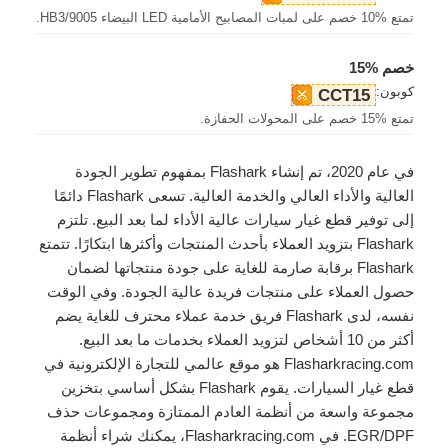
تمتع %10 خصم على لمبات المصابيح الأمامية LED البيضاء 9005/HB3.
خصم %15
كوبون:
CCT15
تمتع %15 خصم على المحولات الحفازة.
في عام 2020، تم إنشاء Flashark بمفهوم تطوير الجودة
العالية والأداء العالي والخدمة العالية. تسعى Flashark دائمًا
إلى توفير قطع غيار سيارات عالية الأداء لما بعد البيع. تلتزم
Flashark بتزويد العملاء بأحدث المنتجات وأكثرها ابتكارًا. تتمتع
Flashark برقابة صارمة للغاية على جودة منتجاتها لضمان
حصول العملاء على منتجات فريدة عالية الجودة. وفي الوقت
نفسه، لدى Flashark فريق خدمة عملاء محترف للغاية يضم
أكثر من 10 أشخاص لتزويد العملاء بخدمات ما بعد البيع.
Flasharkracing.com هو موقع عالمي للتجارة الإلكترونية في
قطع غيار السيارات. يقوم Flashark بشكل أساسي بتخزين
مجموعة واسعة من أنظمة العادم الممتازة ومجموعات حذف
EGR/DPF. في Flasharkracing.com، يمكنك شراء أنظمة