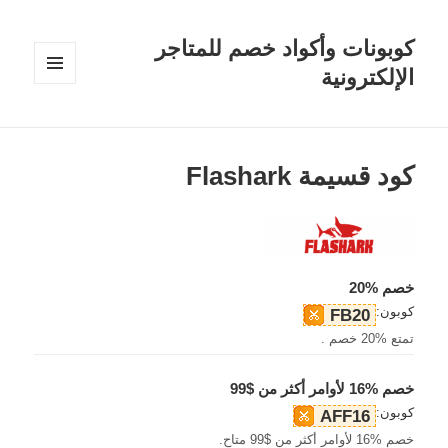
كوبونات وأكواد خصم للمتاجر
الإلكترونية
القائمة
والودجات
كود قسيمة Flashark
خصم %20
كوبون:
FB20
تمتع %20 خصم .
خصم %16 لأوامر أكثر من $99
كوبون:
AFF16
خصم %16 لأوامر أكثر من $99 متاح.