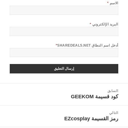
الاسم
*
البريد الإلكتروني
*
أدخل اسم النطاق SHAREDEALS.NET
*
صفّح
السابق
لمقالات
كود قسيمة GEEKOM
المقالة
السابقة:
التالي
رمز القسيمة EZcosplay
المقالة
التالية: