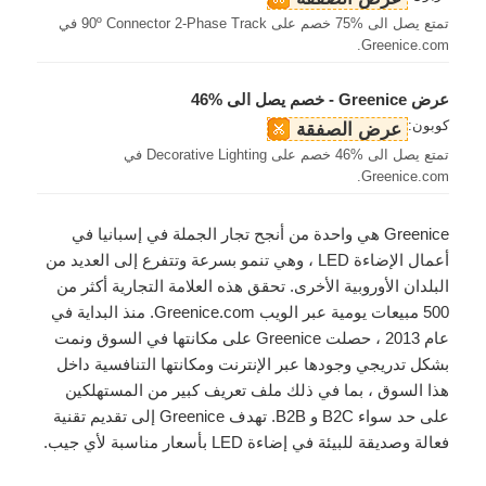
تمتع يصل الى %75 خصم على 90º Connector 2-Phase Track في
Greenice.com.
عرض Greenice - خصم يصل الى %46
كوبون:
عرض الصفقة
تمتع يصل الى %46 خصم على Decorative Lighting في
Greenice.com.
Greenice هي واحدة من أنجح تجار الجملة في إسبانيا في
أعمال الإضاءة LED ، وهي تنمو بسرعة وتتفرع إلى العديد من
البلدان الأوروبية الأخرى. تحقق هذه العلامة التجارية أكثر من
500 مبيعات يومية عبر الويب Greenice.com. منذ البداية في
عام 2013 ، حصلت Greenice على مكانتها في السوق ونمت
بشكل تدريجي وجودها عبر الإنترنت ومكانتها التنافسية داخل
هذا السوق ، بما في ذلك ملف تعريف كبير من المستهلكين
على حد سواء B2C و B2B. تهدف Greenice إلى تقديم تقنية
فعالة وصديقة للبيئة في إضاءة LED بأسعار مناسبة لأي جيب.