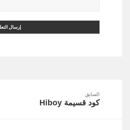
تصفّح
المقالات
السابق
كود قسيمة Hiboy
المقالة
السابقة: