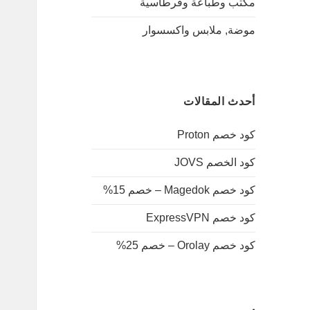
مكتب وطباعة وقرطاسية
موضة, ملابس واكسسوار
أحدث المقالات
كود خصم Proton
كود الخصم JOVS
كود خصم Magedok – خصم 15%
كود خصم ExpressVPN
كود خصم Orolay – خصم 25%