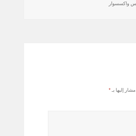
بس واكسسوار
مشار إليها بـ
*