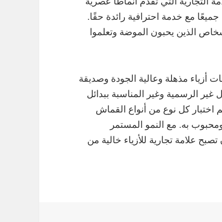
لأخرى. Hooshops هي العلامة التجارية التي تقدم أنماطًا عصرية
يعًا مع خدمة احترافية رائدة حقًا.
موعة من الأشخاص الذين يحبون الموضة وتعلموا
لاء بمنتجات أزياء مذهلة وعالية الجودة وصديقة
 غير الرسمية وغير المناسبة ببدائل
تم اختبار كل نوع من أنواع القماش
ومحبوب به. مع النمو المستمر
ستمر ، تتطلع Hooshops إلى أن تصبح علامة تجارية للأزياء خالية من