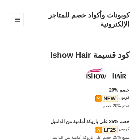
كوبونات وأكواد خصم للمتاجر
الإلكترونية
القائمة
والودجات
كود قسيمة Ishow Hair
خصم %20
كوبون:
NEW
تمتع %20 خصم .
خصم %25 على باروكة أمامية من الدانتيل
كوبون:
LF25
تمتع %25 خصم على باروكة أمامية من الدانتيل.