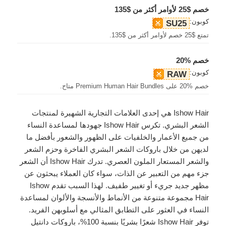
خصم $25 لأوامر أكثر من $135
كوبون:
SU25
تمتع $25 خصم لأوامر أكثر من $135.
خصم %20
كوبون:
RAW
خصم %20 على Premium Human Hair Bundles متاح.
Ishow Hair هي إحدى العلامات التجارية الشهيرة لمنتجات
الشعر البشري. تكرس Ishow Hair جهودها لمساعدة النساء
من جميع الأعمار والخلفيات على الظهور والشعور بأفضل ما
لديهن من خلال باروكات الشعر البشري الفاخرة وحزم الشعر
والشعر المستعار الملون العصري. تدرك Ishow Hair أن الشعر
جزء مهم من التعبير عن الذات، سواء كان العملاء يبحثون عن
مظهر جديد جريء أو تغيير طفيف. لهذا السبب تقدم Ishow
Hair مجموعة متنوعة من الأنماط والأنسجة والألوان لمساعدة
النساء في العثور على التطابق المثالي مع أسلوبهن الفريد.
توفر Ishow Hair شعرًا بشريًا بنسبة 100%، باروكات دانتيل