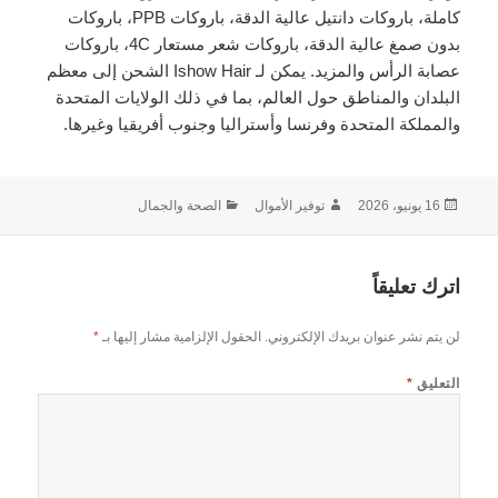
كاملة، باروكات دانتيل عالية الدقة، باروكات PPB، باروكات
بدون صمغ عالية الدقة، باروكات شعر مستعار 4C، باروكات
عصابة الرأس والمزيد. يمكن لـ Ishow Hair الشحن إلى معظم
البلدان والمناطق حول العالم، بما في ذلك الولايات المتحدة
والمملكة المتحدة وفرنسا وأستراليا وجنوب أفريقيا وغيرها.
نُشرت
الكاتب
التصنيفات
16 يونيو، 2026
توفير الأموال
الصحة والجمال
في
اترك تعليقاً
لن يتم نشر عنوان بريدك الإلكتروني.
الحقول الإلزامية مشار إليها بـ
*
التعليق
*