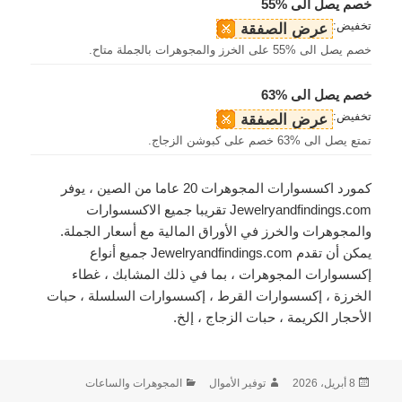
خصم يصل الى %55
تخفيض:
عرض الصفقة
خصم يصل الى %55 على الخرز والمجوهرات بالجملة متاح.
خصم يصل الى %63
تخفيض:
عرض الصفقة
تمتع يصل الى %63 خصم على كبوشن الزجاج.
كمورد اكسسوارات المجوهرات 20 عاما من الصين ، يوفر
Jewelryandfindings.com تقريبا جميع الاكسسوارات
والمجوهرات والخرز في الأوراق المالية مع أسعار الجملة.
يمكن أن تقدم Jewelryandfindings.com جميع أنواع
إكسسوارات المجوهرات ، بما في ذلك المشابك ، غطاء
الخرزة ، إكسسوارات القرط ، إكسسوارات السلسلة ، حبات
الأحجار الكريمة ، حبات الزجاج ، إلخ.
نُشرت
الكاتب
التصنيفات
8 أبريل، 2026
توفير الأموال
المجوهرات والساعات
في