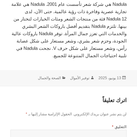
Nadula هي شركة شعر تأسست عام 2001. Nadula هي علامة
تجارية عصرية وفاخرة ذات رؤية عالمية. حتى الآن، لدى
Nadula 12 فئة من منتجات الشعر ومئات الخيارات لتختار من
بينها. تلتزم Nadula بتقديم أفضل باروكات الشعر البشري
والخدمات التي تعزز جمال المرأة. توفر Nadula باروكات عالية
الجودة، وحزم شعر بشري، وشعر مستعار على شكل عصابة
رأس، وشعر مستعار على شكل حرف V. نجحت Nadula في
تلبية احتياجات الجمال المتنوعة للجميع.
نُشرت
الكاتب
التصنيفات
13 يونيو، 2025
توفير الأموال
الصحة والجمال
في
اترك تعليقاً
لن يتم نشر عنوان بريدك الإلكتروني.
الحقول الإلزامية مشار إليها بـ
*
التعليق
*