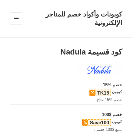
كوبونات وأكواد خصم للمتاجر
الإلكترونية
القائمة
والودجات
كود قسيمة Nadula
خصم %15
كوبون:
TK15
خصم %15 متاح.
خصم $100
كوبون:
Save100
تمتع $100 خصم .