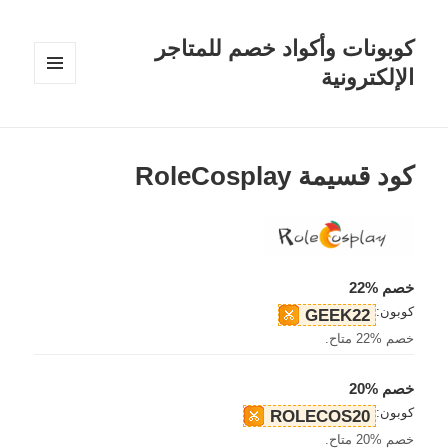
كوبونات وأكواد خصم للمتاجر
الإلكترونية
القائمة
والودجات
كود قسيمة RoleCosplay
خصم %22
كوبون:
GEEK22
خصم %22 متاح.
خصم %20
كوبون:
ROLECOS20
خصم %20 متاح.