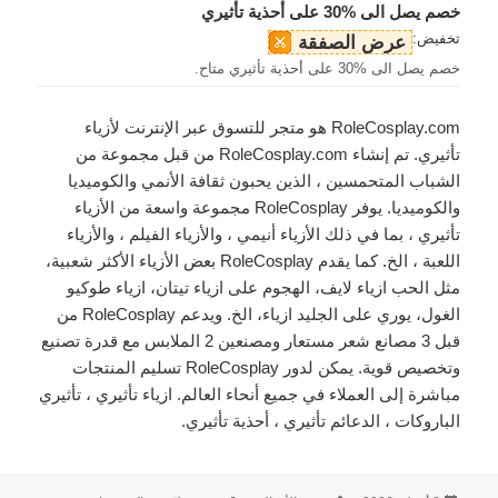
خصم يصل الى %30 على أحذية تأثيري
تخفيض:
عرض الصفقة
خصم يصل الى %30 على أحذية تأثيري متاح.
RoleCosplay.com هو متجر للتسوق عبر الإنترنت لأزياء
تأثيري. تم إنشاء RoleCosplay.com من قبل مجموعة من
الشباب المتحمسين ، الذين يحبون ثقافة الأنمي والكوميديا
والكوميديا. يوفر RoleCosplay مجموعة واسعة من الأزياء
تأثيري ، بما في ذلك الأزياء أنيمي ، والأزياء الفيلم ، والأزياء
اللعبة ، الخ. كما يقدم RoleCosplay بعض الأزياء الأكثر شعبية،
مثل الحب ازياء لايف، الهجوم على ازياء تيتان، ازياء طوكيو
الغول، يوري على الجليد ازياء، الخ. ويدعم RoleCosplay من
قبل 3 مصانع شعر مستعار ومصنعين 2 الملابس مع قدرة تصنيع
وتخصيص قوية. يمكن لدور RoleCosplay تسليم المنتجات
مباشرة إلى العملاء في جميع أنحاء العالم. ازياء تأثيري ، تأثيري
الباروكات ، الدعائم تأثيري ، أحذية تأثيري.