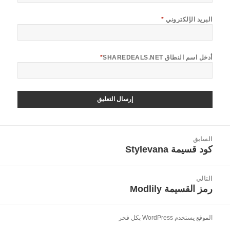
البريد الإلكتروني
*
أدخل اسم النطاق SHAREDEALS.NET
*
صفّح
السابق
لمقالات
كود قسيمة Stylevana
المقالة
السابقة:
التالي
رمز القسيمة Modlily
المقالة
التالية:
الموقع يستخدم WordPress بكل فخر