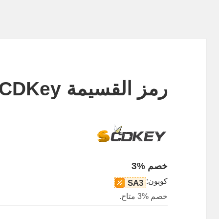
رمز القسيمة SCDKey
خصم %3
كوبون:
SA3
خصم %3 متاح.