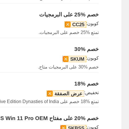
خصم %25 على البرمجيات
كوبون:
CC25
تمتع %25 خصم على البرمجيات.
خصم %30
كوبون:
SKUM
خصم %30 على البرمجيات متاح.
خصم %18
تخفيض:
عرض الصفقة
تمتع %18 خصم على Age of Empires II: Definitive Edition Dynasties of India.
خصم %20 على مفتاح MS Win 11 Pro OEM مدى الحياة
كوبون:
SKBSS