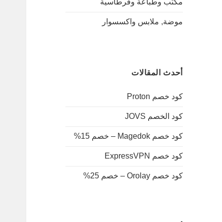
مكتب وطباعة وقرطاسية
موضة, ملابس واكسسوار
أحدث المقالات
كود خصم Proton
كود الخصم JOVS
كود خصم Magedok – خصم 15%
كود خصم ExpressVPN
كود خصم Orolay – خصم 25%