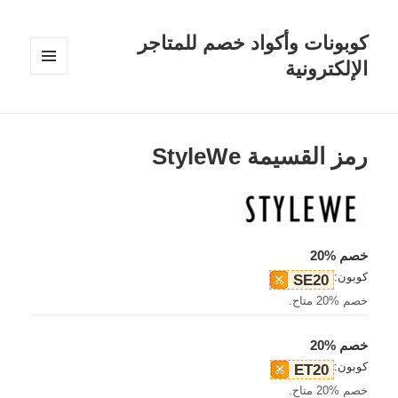
كوبونات وأكواد خصم للمتاجر
الإلكترونية
القائمة
والودجات
رمز القسيمة StyleWe
خصم %20
كوبون:
SE20
خصم %20 متاح.
خصم %20
كوبون:
ET20
خصم %20 متاح.