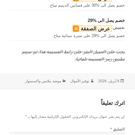
خصم يصل الى %30 على فساتين الدينيم متاح.
خصم يصل الى %29
تخفيض:
عرض الصفقة
خصم يصل الى %29 على سترة نسائية متاح.
يجب على العميل النقر على رابط القسيمة هذا. ثم سيتم
تطبيق رمز القسيمة تلقائيا.
نُشرت
الكاتب
التصنيفات
8 أبريل، 2026
توفير الأموال
موضة, ملابس واكسسوار
في
اترك تعليقاً
لن يتم نشر عنوان بريدك الإلكتروني.
الحقول الإلزامية مشار إليها بـ
*
التعليق
*