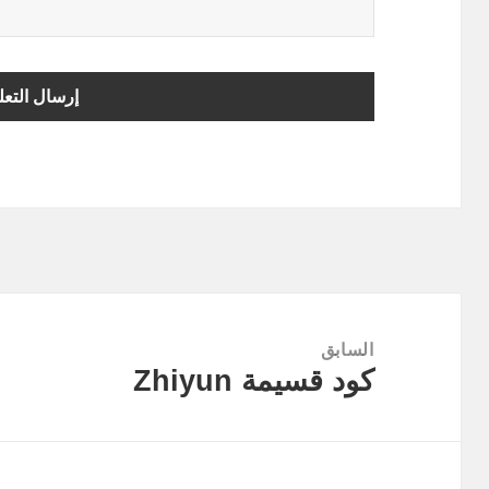
تصفّح
المقالات
السابق
كود قسيمة Zhiyun
المقالة
السابقة: