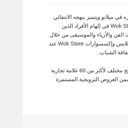
مقره في ميلانو ويتميز بنهجه الانتقائي
في تجارة التجزئة. منذ بدايتها، تتمثل رؤية Wok Store في إلهام الأفراد الذين
الفن والأزياء والموسيقى من خلال
تنظيم واقتراح الملابس والإكسسوارات. تقع ملابس وإكسسوارات Wok Store عند
ثقافة الشباب.
يقدم موقع الويب Wok-Store.com 2000 منتج مختلف لأكثر من 60 علامة تجارية
تضمن العروض الترويجية المستمرة