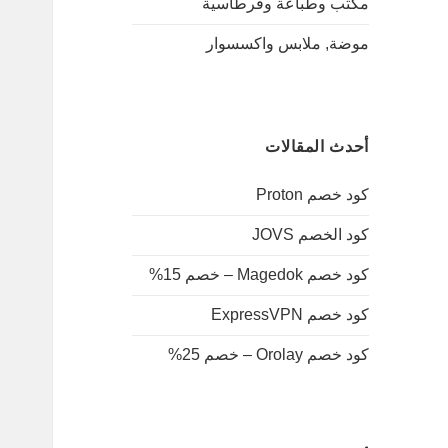
مكتب وطباعة وقرطاسية
موضة, ملابس واكسسوار
أحدث المقالات
كود خصم Proton
كود الخصم JOVS
كود خصم Magedok – خصم 15%
كود خصم ExpressVPN
كود خصم Orolay – خصم 25%