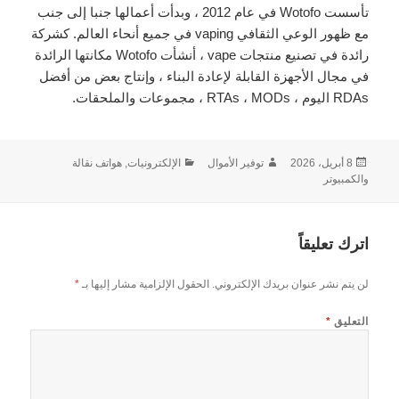
تأسست Wotofo في عام 2012 ، وبدأت أعمالها جنبا إلى جنب
مع ظهور الوعي الثقافي vaping في جميع أنحاء العالم. كشركة
رائدة في تصنيع منتجات vape ، أنشأت Wotofo مكانتها الرائدة
في مجال الأجهزة القابلة لإعادة البناء ، وإنتاج بعض من أفضل
RDAs اليوم ، RTAs ، MODs ، مجموعات والملحقات.
نُشرت
الكاتب
التصنيفات
8 أبريل، 2026
توفير الأموال
الإلكترونيات, هواتف نقالة
في
والكمبيوتر
اترك تعليقاً
لن يتم نشر عنوان بريدك الإلكتروني.
الحقول الإلزامية مشار إليها بـ
*
التعليق
*