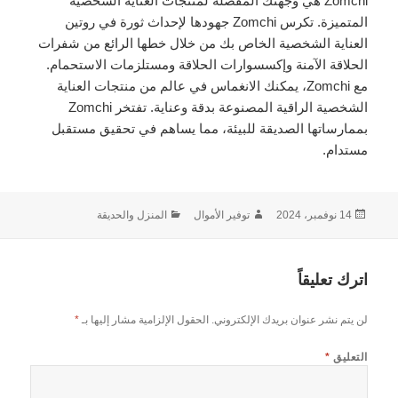
Zomchi هي وجهتك المفضلة لمنتجات العناية الشخصية
المتميزة. تكرس Zomchi جهودها لإحداث ثورة في روتين
العناية الشخصية الخاص بك من خلال خطها الرائع من شفرات
الحلاقة الآمنة وإكسسوارات الحلاقة ومستلزمات الاستحمام.
مع Zomchi، يمكنك الانغماس في عالم من منتجات العناية
الشخصية الراقية المصنوعة بدقة وعناية. تفتخر Zomchi
بممارساتها الصديقة للبيئة، مما يساهم في تحقيق مستقبل
مستدام.
نُشرت
الكاتب
التصنيفات
14 نوفمبر، 2024
توفير الأموال
المنزل والحديقة
في
اترك تعليقاً
لن يتم نشر عنوان بريدك الإلكتروني.
الحقول الإلزامية مشار إليها بـ
*
التعليق
*