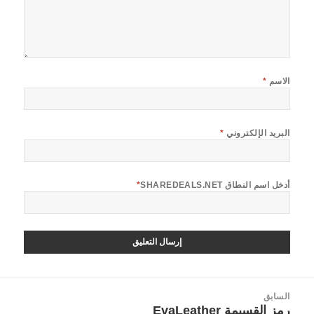
الاسم
*
البريد الإلكتروني
*
أدخل اسم النطاق SHAREDEALS.NET
*
صفّح
السابق
لمقالات
رمز القسيمة EvaLeather
المقالة