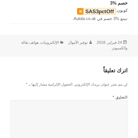
خصم %3
كوبون:
SAS3pctOff
تمتع %3 خصم في Aulola.co.uk.
نُشرت
الكاتب
التصنيفات
24 فبراير، 2018
توفير الأموال
الإلكترونيات, هواتف نقالة
في
والكمبيوتر
اترك تعليقاً
لن يتم نشر عنوان بريدك الإلكتروني.
الحقول الإلزامية مشار إليها بـ
*
التعليق
*