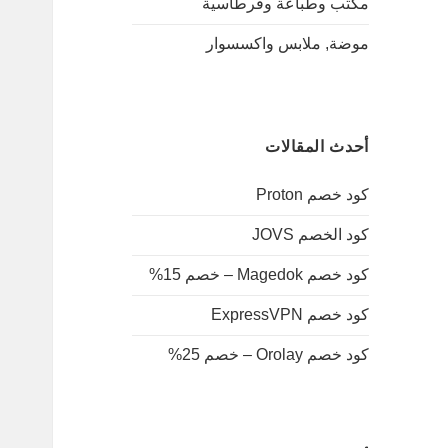
مكتب وطباعة وقرطاسية
موضة, ملابس واكسسوار
أحدث المقالات
كود خصم Proton
كود الخصم JOVS
كود خصم Magedok – خصم 15%
كود خصم ExpressVPN
كود خصم Orolay – خصم 25%