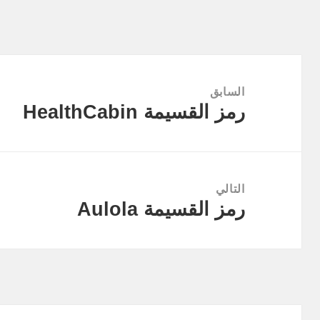
تصفّح
المقالات
السابق
رمز القسيمة HealthCabin
المقالة
السابقة:
التالي
رمز القسيمة Aulola
المقالة
التالية: