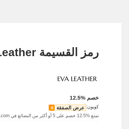
رمز القسيمة EvaLeather
خصم %12.5
كوبون:
عرض الصفقة
تمتع %12.5 خصم على 5 أو أكثر من البضائع في EvaLeather.com.