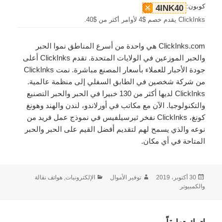
كوبون:
4INK40
ClickInks يقدم خصم $4 لأوامر أكثر من $40.
ClickInks.com هي واحدة من أسرع المناطق نموا الحبر
والحبر الموزعين في الولايات المتحدة. تقدم ClickInks أعلى
جودة الأحبار للعملاء بأسعار المصنع مباشرة. نمت ClickInks
من شركة شخصين في الطابق السفلي إلى منظمة عالمية.
ClickInks لديها أكثر من 130 خبيرا في الحبر والحبر التصنيع
والتكنولوجيا. الآن مع مكاتب في أورلاندو، لندن والهند وهونغ
كونغ، ClickInks نفخر ثيرسيلفيس في نموذج عمل فريد من
نوعه والذي يسمح لهم لتقديم أفضل القيم على الحبر والحبر
المتاحة في أي مكان.
نُشرت
الكاتب
التصنيفات
30 أكتوبر، 2019
توفير الأموال
الإلكترونيات, هواتف نقالة
في
والكمبيوتر