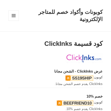
كوبونات وأكواد خصم للمتاجر
الإلكترونية
القائمة
والودجات
كود قسيمة ClickInks
عرض ClickInks - الشحن مجانا
كوبون:
SS19SHIP
ClickInks يقدم خصم الشحن مجانا.
خصم %10
كوبون:
BEEFRIEND10
ClickInks يقدم خصم %10.