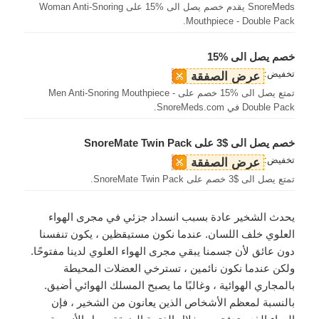
SnoreMeds يقدم خصم يصل الى %15 على Woman Anti-Snoring
Mouthpiece - Double Pack.
خصم يصل الى %15
تخفيض:
عرض الصفقة
تمتع يصل الى %15 خصم على Men Anti-Snoring Mouthpiece -
Double Pack في SnoreMeds.com.
خصم يصل الى $3 على SnoreMate Twin Pack
تخفيض:
عرض الصفقة
تمتع يصل الى $3 خصم على SnoreMate Twin Pack.
يحدث الشخير عادة بسبب انسداد جزئي في مجرى الهواء
العلوي خلف اللسان. عندما نكون مستيقظين ، يكون تنفسنا
دون عائق لأن جسمنا يبقي مجرى الهواء العلوي لدينا مفتوحًا.
ولكن عندما نكون نائمين ، تسترخي العضلات المحيطة
بالمجاري الهوائية ، وغالبًا ما يصبح المسلك الهوائي أضيق.
بالنسبة لمعظم الأشخاص الذين يعانون من الشخير ، فإن