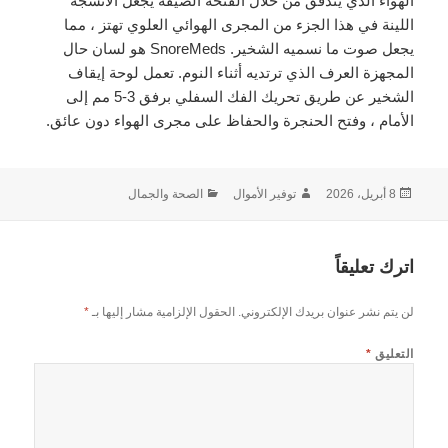
الهواء الذي يتدفق من خلال الفتحة الضيقة يجعل الأنسجة
اللينة في هذا الجزء من المجرى الهوائي العلوي تهتز ، مما
يجعل صوت ما نسميه الشخير. SnoreMeds هو لسان حال
المجهزة العرف الذي ترتديه أثناء النوم. تعمل لوحة إيقاف
الشخير عن طريق تحريك الفك السفلي برفق 3-5 مم إلى
الأمام ، وفتح الحنجرة والحفاظ على مجرى الهواء دون عائق.
نُشرت
الكاتب
التصنيفات
8 أبريل، 2026
توفير الأموال
الصحة والجمال
في
اترك تعليقاً
لن يتم نشر عنوان بريدك الإلكتروني.
الحقول الإلزامية مشار إليها بـ
*
التعليق
*