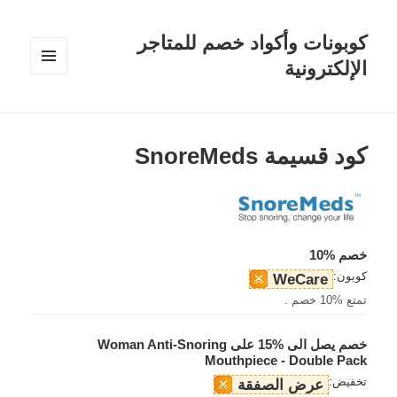
كوبونات وأكواد خصم للمتاجر
الإلكترونية
القائمة
والودجات
كود قسيمة SnoreMeds
خصم %10
كوبون:
WeCare
تمتع %10 خصم .
خصم يصل الى %15 على Woman Anti-Snoring
Mouthpiece - Double Pack
تخفيض:
عرض الصفقة